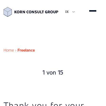
DE
ENGLISH
DEUTSCH
ESPAÑOL
简体中文
Home
›
Freelance
Partner
1 von 15
Thank you for your