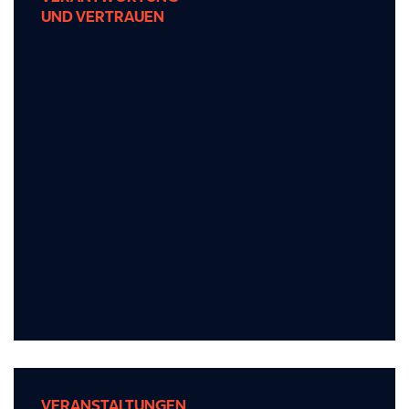
UND VERTRAUEN
UND VERTRAUEN
Erleben Sie eine Kultur, die auf Verantwortung
und Vertrauen basiert und in der Ihre Beiträge
wirklich zählen.
VERANSTALTUNGEN
VERANSTALTUNGEN