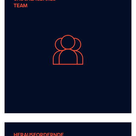
TEAM
TEAM
Ein unschlagbares Team, in dem
Zusammenarbeit, Leidenschaft und Innovation
den Weg weisen.
HERAUSFORDERNDE
HERAUSFORDERNDE