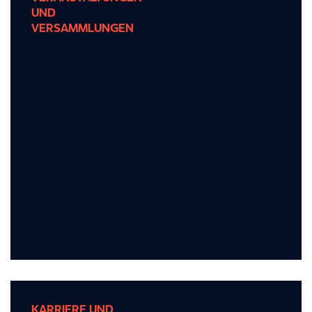
UND
UND
VERSAMMLUNGEN
VERSAMMLUNGEN
Nehmen Sie an spannenden Veranstaltungen
und Zusammenkünften teil, die den
Zusammenhalt und den Teamgeist fördern.
KARRIERE UND
KARRIERE UND