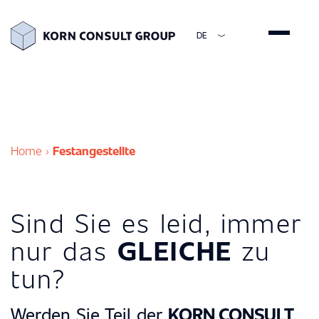
DE
ENGLISH
DEUTSCH
ESPAÑOL
简体中文
Home
›
Festangestellte
Sind Sie es leid, immer
nur das
GLEICHE
zu
tun?
Werden Sie Teil der
KORN CONSULT