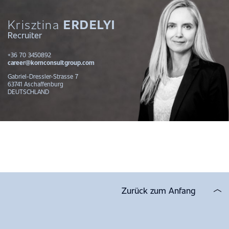
Krisztina
ERDELYI
Recruiter
+36 70 3450892
career@kornconsultgroup.com
Gabriel-Dressler-Strasse 7
63741 Aschaffenburg
DEUTSCHLAND
Zurück zum Anfang