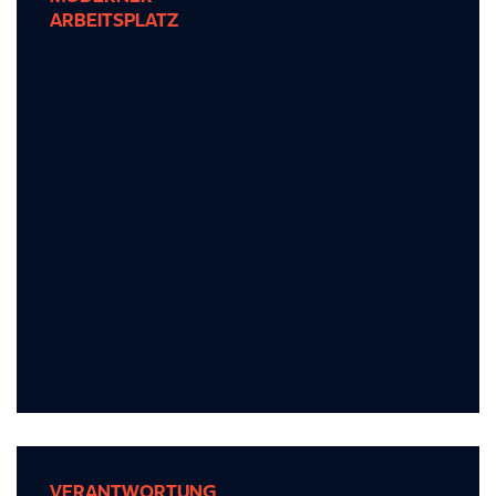
ARBEITSPLATZ
ARBEITSPLATZ
Arbeiten Sie in einer modernen
Arbeitsumgebung, die auf Komfort, Kreativität
und Produktivität ausgelegt ist.
VERANTWORTUNG
VERANTWORTUNG