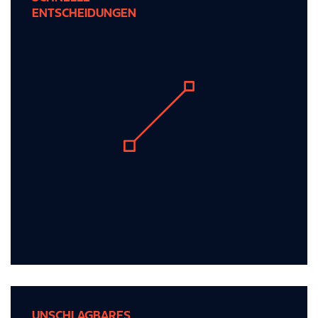
ENTSCHEIDUNGEN
ENTSCHEIDUNGEN
Wir handeln schnell, um flexibel zu bleiben und
die Dynamik aufrechtzuerhalten.
UNSCHLAGBARES
UNSCHLAGBARES