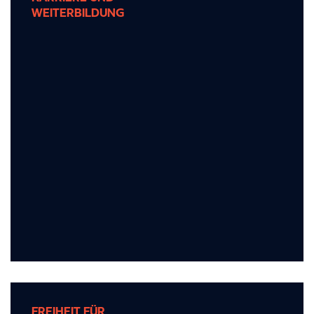
WEITERBILDUNG
WEITERBILDUNG
Entwickeln Sie Ihre Karriere weiter – mit
kontinuierlichen Weiterbildungs- und
beruflichen Entwicklungsmöglichkeiten.
FREIHEIT FÜR
FREIHEIT FÜR