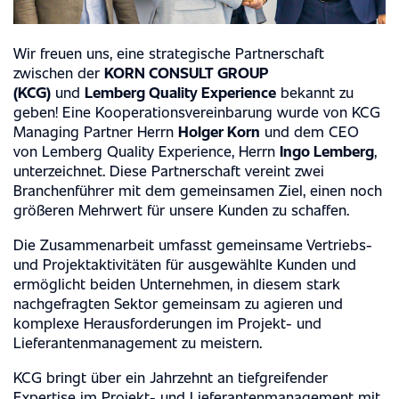
Wir freuen uns, eine strategische Partnerschaft
zwischen der
KORN CONSULT GROUP
(KCG)
und
Lemberg Quality Experience
bekannt zu
geben! Eine Kooperationsvereinbarung wurde von KCG
Managing Partner Herrn
Holger Korn
und dem CEO
von Lemberg Quality Experience, Herrn
Ingo Lemberg
,
unterzeichnet. Diese Partnerschaft vereint zwei
Branchenführer mit dem gemeinsamen Ziel, einen noch
größeren Mehrwert für unsere Kunden zu schaffen.
Die Zusammenarbeit umfasst gemeinsame Vertriebs-
und Projektaktivitäten für ausgewählte Kunden und
ermöglicht beiden Unternehmen, in diesem stark
nachgefragten Sektor gemeinsam zu agieren und
komplexe Herausforderungen im Projekt- und
Lieferantenmanagement zu meistern.
FACHKOMPETENZEN
KCG bringt über ein Jahrzehnt an tiefgreifender
Expertise im Projekt- und Lieferantenmanagement mit.