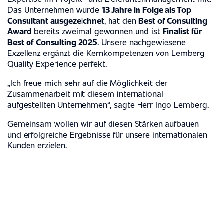
AUTOMOBIL INDUSTRIE
Das Unternehmen wurde
13 Jahre in Folge als Top
LEISTUNGEN
Consultant ausgezeichnet
, hat den
Best of Consulting
MASCHINENBAU
Award
bereits zweimal gewonnen und ist
Finalist für
MANAGEMENT CONSULTING
METALL-, STAHL- & ELEKTROINDUSTRIE
Best of Consulting 2025
. Unsere nachgewiesene
ÜBER UNS
Exzellenz ergänzt die Kernkompetenzen von Lemberg
INTERIM MANAGEMENT
CHEMISCHE INDUSTRIE
Quality Experience perfekt.
MEILENSTEINE
INGENIEUR DIENSTLEISTUNGEN
NACHRICHTEN
MEDIZINTECHNIK
„Ich freue mich sehr auf die Möglichkeit der
PHILOSOPHIE
Zusammenarbeit mit diesem international
KARRIERE
aufgestellten Unternehmen“, sagte Herr Ingo Lemberg.
MANAGEMENT
AUSZEICHNUNGEN
Gemeinsam wollen wir auf diesen Stärken aufbauen
und erfolgreiche Ergebnisse für unsere internationalen
FESTANGESTELLTE
STANDORTE
ZERTIFIZIERUNGEN
Kunden erzielen.
FREELANCE
EXPERTISE
NACHRICHTEN