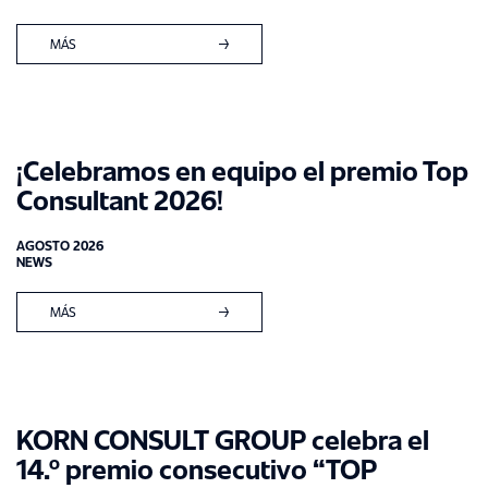
FILOSOFÍA
CUIDADO MÉDICO
DIRECCIÓN
MÁS
PREMIOS
CERTIFICACIONES
PERICIA
¡Celebramos en equipo el premio Top
NOTICIAS
Consultant 2026!
NOTICIAS
AGOSTO 2026
NEWS
CARRERA
MÁS
EMPLEADO PERMANENTE
UBICACIONES
COLABORADOR FREELANCE
KORN CONSULT GROUP celebra el
14.º premio consecutivo “TOP