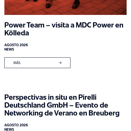
Power Team – visita a MDC Power en
Kölleda
AGOSTO 2026
NEWS
MÁS
EXPERIENCIA
INDUSTRIA AUTOMOTRIZ
SERVICIOS
INGENIERÍA MECÁNICA
Perspectivas in situ en Pirelli
CONSULTORÍA DE GESTIÓN
INDUSTRIAS DEL METAL, DEL ACERO Y
Deutschland GmbH – Evento de
SOBRE NOSOTROS
Networking de Verano en Breuberg
GESTIÓN INTERINA
ELÉCTRICA
HITOS
SERVICIOS DE INGENIERÍA
INDUSTRIA QUÍMICA
AGOSTO 2026
NEWS