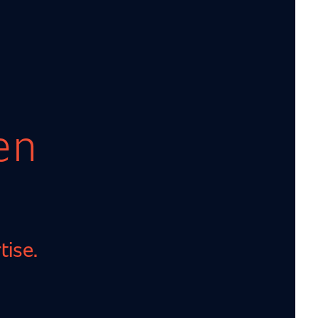
en
tise.