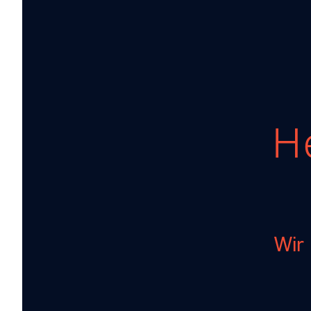
NACHRICHTE
KARRIERE
H
STANDORTE
Wir 