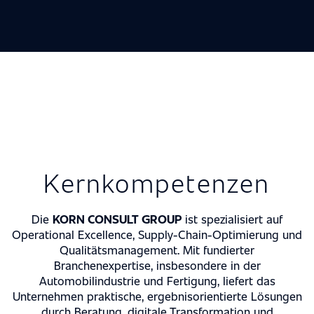
FACHKOMPETENZEN
AUTOMOBIL INDUSTRIE
LEISTUNGEN
MASCHINENBAU
MANAGEMENT CONSULTING
METALL-, STAHL- & ELEKTROINDUSTRIE
ÜBER UNS
INTERIM MANAGEMENT
CHEMISCHE INDUSTRIE
MEILENSTEINE
INGENIEUR DIENSTLEISTUNGEN
NACHRICHTEN
MEDIZINTECHNIK
Kernkompetenzen
PHILOSOPHIE
KARRIERE
MANAGEMENT
Die
KORN CONSULT GROUP
ist spezialisiert auf
Operational Excellence, Supply-Chain-Optimierung und
AUSZEICHNUNGEN
Qualitätsmanagement. Mit fundierter
FESTANGESTELLTE
STANDORTE
ZERTIFIZIERUNGEN
Branchenexpertise, insbesondere in der
FREELANCE
Automobilindustrie und Fertigung, liefert das
EXPERTISE
Unternehmen praktische, ergebnisorientierte Lösungen
NACHRICHTEN
durch Beratung, digitale Transformation und