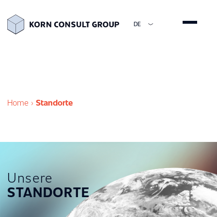
DE
ENGLISH
DEUTSCH
ESPAÑOL
简体中文
Home
›
Standorte
Unsere
STANDORTE