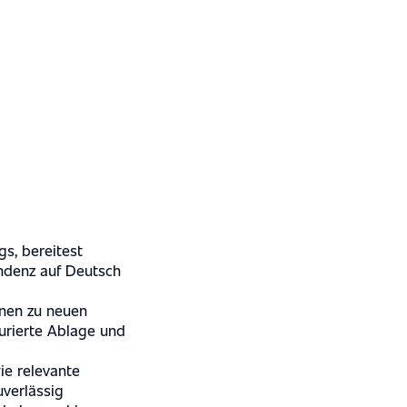
s, bereitest
ndenz auf Deutsch
onen zu neuen
urierte Ablage und
e relevante
verlässig