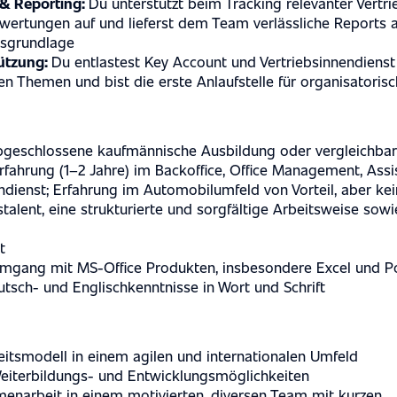
 & Reporting:
Du unterstützt beim Tracking relevanter Vertr
wertungen auf und lieferst dem Team verlässliche Reports a
sgrundlage
ützung:
Du entlastest Key Account und Vertriebsinnendienst
en Themen und bist die erste Anlaufstelle für organisatoris
PERTISE
abgeschlossene kaufmännische Ausbildung oder vergleichbare
rfahrung (1–2 Jahre) im Backoffice, Office Management, Assi
ndienst; Erfahrung im Automobilumfeld von Vorteil, aber ke
talent, eine strukturierte und sorgfältige Arbeitsweise sow
t
mgang mit MS-Office Produkten, insbesondere Excel und P
tsch- und Englischkenntnisse in Wort und Schrift
itsmodell in einem agilen und internationalen Umfeld
S
Weiterbildungs- und Entwicklungsmöglichkeiten
narbeit in einem motivierten, diversen Team mit kurzen