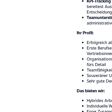
KPI-Tracking
bereitest Aus
Entscheidung
Teamunterst
administrativ
INDUSTRY EX
Ihr Profil:
Erfolgreich 
Erste Berufse
Vertriebsinne
SERVICES
Organisations
fürs Detail
Teamfähigkei
Souveräner U
ABOUT US
Sehr gute Deu
Das bieten wir:
Hybrides Arbe
CASE STUDIE
Individuelle 
Enge Zusamme