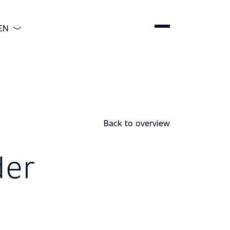
EN
ENGLISH
DEUTSCH
ESPAÑOL
简体中文
Back to overview
der