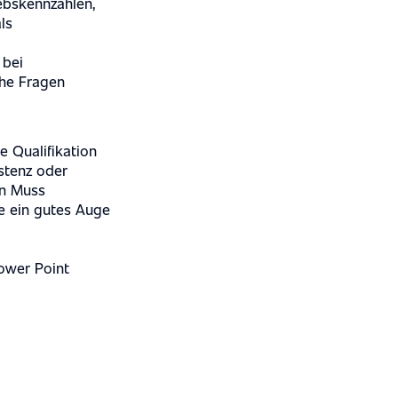
iebskennzahlen,
ls
 bei
che Fragen
 Qualifikation
stenz oder
in Muss
ie ein gutes Auge
ower Point